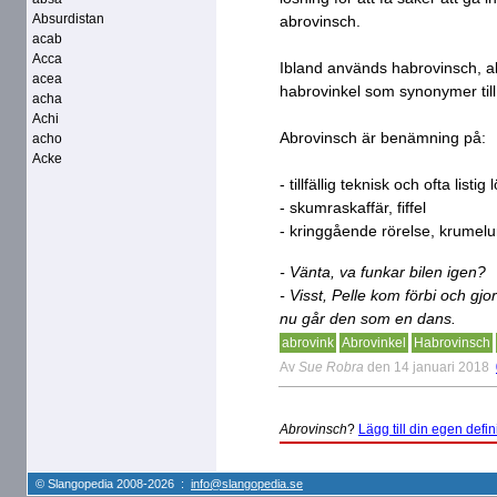
Absurdistan
abrovinsch.
acab
Acca
Ibland används habrovinsch, ab
acea
habrovinkel som synonymer till
acha
Achi
Abrovinsch är benämning på:
acho
Acke
- tillfällig teknisk och ofta listi
- skumraskaffär, fiffel
- kringgående rörelse, krumelu
- Vänta, va funkar bilen igen?
- Visst, Pelle kom förbi och g
nu går den som en dans.
abrovink
Abrovinkel
Habrovinsch
Av
Sue Robra
den 14 januari 2018
Abrovinsch
?
Lägg till din egen defini
© Slangopedia 2008-2026 :
info@slangopedia.se