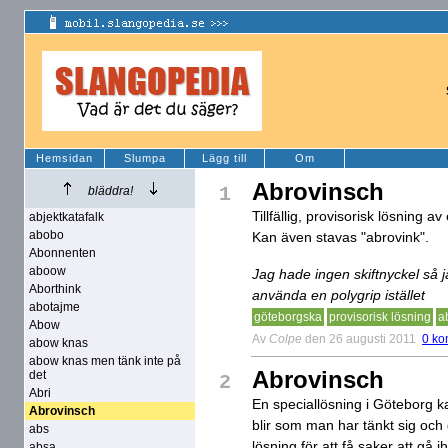
Hemsidan
Slumpa
Lägg till
Om
Abrovinsch
1
bläddra!
Tillfällig, provisorisk lösning av
abjektkatafalk
abobo
Kan även stavas "abrovink".
Abonnenten
aboow
Jag hade ingen skiftnyckel så 
Aborthink
använda en polygrip istället
abotajme
göteborgska
provisorisk lösning
a
Abow
Av
Colpe
den 26 augusti 2011
0 ko
abow knas
abow knas men tänk inte på
Abrovinsch
det
2
Abri
En speciallösning i Göteborg ka
Abrovinsch
blir som man har tänkt sig och d
abs
lösning för att få saker att gå 
absa