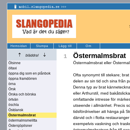
Hemsidan
Slumpa
Lägg till
Om
Östermalmsbrat
1
bläddra!
Östermalmsbrat eller Österma
Ölsinne
öltaxi
öppna dig som en plånbok
Ofta synonymt till stekare; bra
öppna framdörren
delen av sin tid och sina frå
örna
Denna typ av brat kännetecknas
Örsk
eller Arthurstil, med bakåtslickat
Örska och börska
omfattande intresse för märke
örtvän
öschla
utseende i allmänhet. Precis s
Östdansk
tidsfördrivelser att hänga på 
Östermalmsbrat
därvid och i flotta restauranger
östermalmsmelitta
exempelvis vaskning och traskn
Östersjöpilsner
östermalmsbratsen från till ex