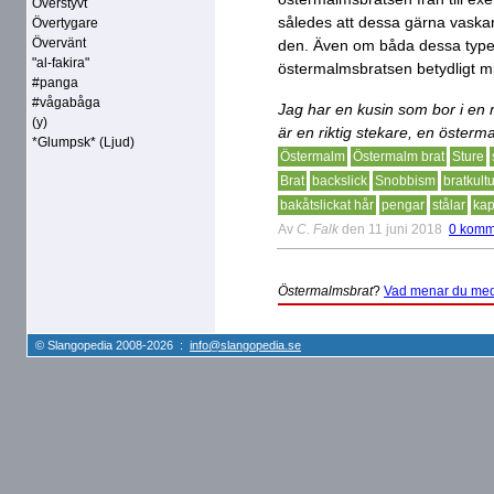
Överstyvt
således att dessa gärna vaskar 
Övertygare
Övervänt
den. Även om båda dessa typer k
"al-fakira"
östermalmsbratsen betydligt m
#panga
#vågabåga
Jag har en kusin som bor i en r
(y)
är en riktig stekare, en österm
*Glumpsk* (Ljud)
Östermalm
Östermalm brat
Sture
Brat
backslick
Snobbism
bratkultu
bakåtslickat hår
pengar
stålar
kap
Av
C. Falk
den 11 juni 2018
0 komm
Östermalmsbrat
?
Vad menar du med
© Slangopedia 2008-2026 :
info@slangopedia.se