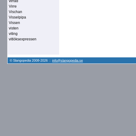
virrad
Virre
Vischan
Visselpipa
Vissen
visten
viting
vitlöksexpressen
© Slangopedia 2008-2026 :
info@slangopedia.se