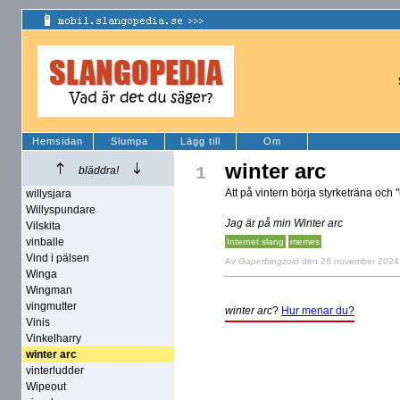
Hemsidan
Slumpa
Lägg till
Om
winter arc
1
bläddra!
Att på vintern börja styrketräna och
willysjara
Willyspundare
Jag är på min Winter arc
Vilskita
vinballe
Internet slang
memes
Vind i pälsen
Av
Gaperbingzoid
den 26 november 2024
Winga
Wingman
vingmutter
winter arc
?
Hur menar du?
Vinis
Vinkelharry
winter arc
vinterludder
Wipeout