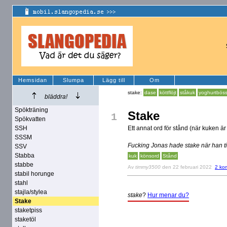
Hemsidan
Slumpa
Lägg till
Om
stake:
dase
köttflöjt
ståkuk
yoghurtbös
bläddra!
Spökträning
Stake
1
Spökvatten
SSH
Ett annat ord för stånd (när kuken är
SSSM
Fucking Jonas hade stake när han ti
SSV
Stabba
kuk
könsord
Stånd
stabbe
Av
timmy3500
den 22 februari 2022
2 ko
stabil horunge
stahl
stajla/stylea
stake
?
Hur menar du?
Stake
staketpiss
staketöl