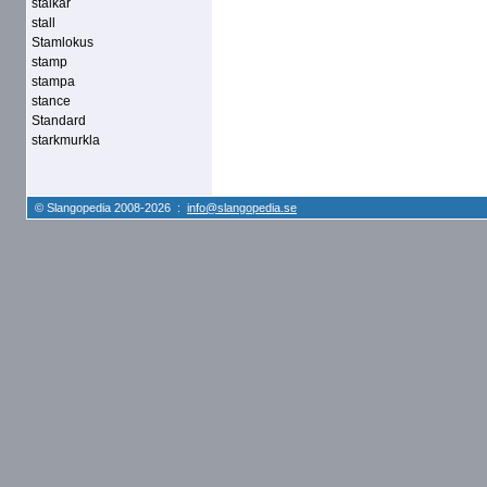
stalkar
stall
Stamlokus
stamp
stampa
stance
Standard
starkmurkla
© Slangopedia 2008-2026 :
info@slangopedia.se