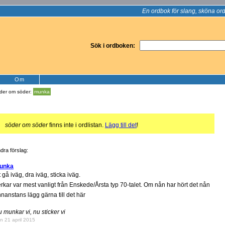
En ordbok för slang, sköna ord
Sök i ordboken:
Om
der om söder:
munka
!
söder om söder
finns inte i ordlistan.
Lägg till det
!
dra förslag:
unka
t gå iväg, dra iväg, sticka iväg.
rkar var mest vanligt från Enskede/Årsta typ 70-talet. Om nån har hört det nån
nanstans lägg gärna till det här
 munkar vi, nu sticker vi
n 21 april 2015