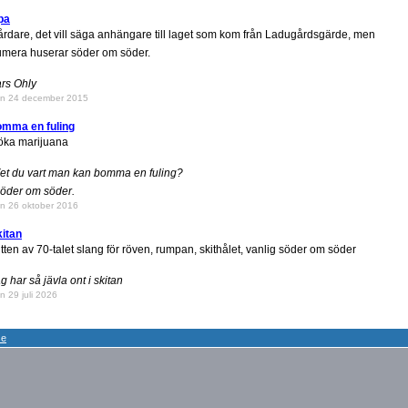
pa
rdare, det vill säga anhängare till laget som kom från Ladugårdsgärde, men
mera huserar söder om söder.
rs Ohly
n 24 december 2015
omma en fuling
öka marijuana
et du vart man kan bomma en fuling?
öder om söder.
n 26 oktober 2016
itan
tten av 70-talet slang för röven, rumpan, skithålet, vanlig söder om söder
g har så jävla ont i skitan
n 29 juli 2026
se