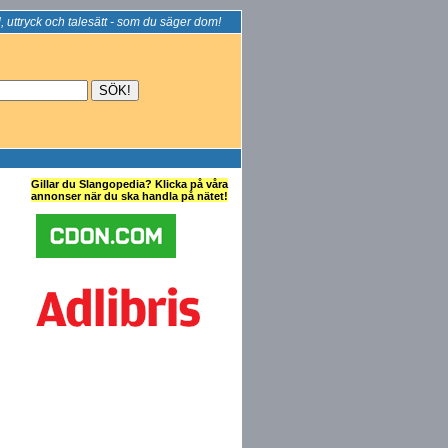
, uttryck och talesätt - som du säger dom!
Gillar du Slangopedia? Klicka på våra
annonser när du ska handla på nätet!