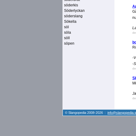
söderkis
A
Söderlyckan
Gå
söderslang
nu
Sökella
söl
La
söla
de
söll
b
söpen
R
-V
-S
de
Sk
Mi
Ja
de
© Slangopedia 2008-2026 :
info@slangopedia.