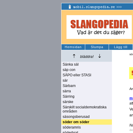
Hemsidan
Slumpa
Lägg till
sö
bläddra!
Sänka säl
säp con
SÄPO eller STASI
sär
Särbarn
An
särra
Särring
m
särske
at
Särskilt socialdemokratiska
Ve
områden
an
säsongsberusad
söder om söder
Nu
söderamris
de
söderbrat