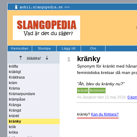
Hemsidan
Slumpa
Lägg till
Om
kränky
1
bläddra!
Synonym för kränkt med hånand
kräfta
kräkligt
feministiska kretsar då man p
Kräktrasa
kräm
"Åh, blev du kränky nu?"
Kräma
kränkt
feminism
Krämarpundare
Av
Jazzpurr
den 12 maj 2016
0 ko
krämpåse
Kränga
Krängd
kränky
?
Kan du förklara?
kränkt
kränky
krök
kröka