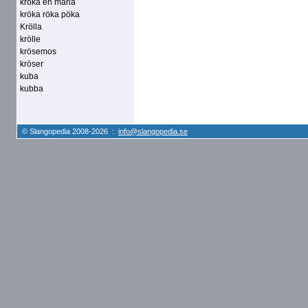
kröka en märla
kröka röka pöka
Krölla
krölle
krösemos
kröser
kuba
kubba
© Slangopedia 2008-2026 :
info@slangopedia.se