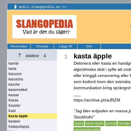
Hemsidan
Slumpa
Lägg till
Om
kasta äpple
1
bläddra!
Detonera eller kasta en handgra
karriär
karta
algoritmiska skäl i syfte att 
Karusch
eller kringgå censurering eller
karuscha
som kodord inom den svenska gä
kasche
kommunikation kring sprängnin
kasemokkel
___
kassar
https://archive.ph/aJRZM
Kasse
Kassler
"Jag blev erbjuden en massa jo
Kast
kasta äpple
Stockholm"
kastare
äpple
kasta äpple
granat
handgr
Katapultspya
gängkriminalitet