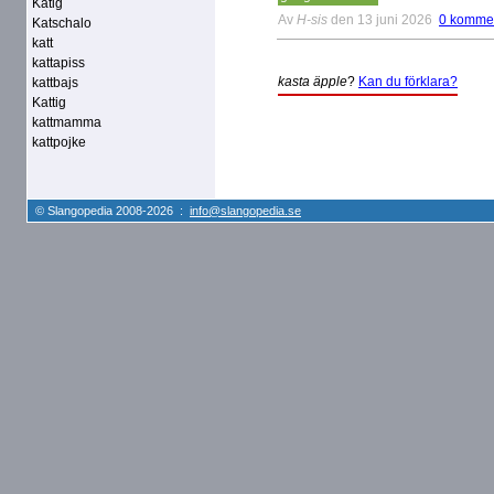
Katig
Av
H-sis
den 13 juni 2026
0 komme
Katschalo
katt
kattapiss
kasta äpple
?
Kan du förklara?
kattbajs
Kattig
kattmamma
kattpojke
© Slangopedia 2008-2026 :
info@slangopedia.se