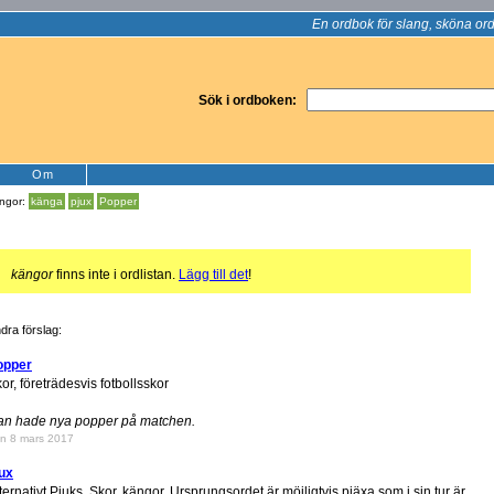
En ordbok för slang, sköna ord
Sök i ordboken:
Om
ngor:
känga
pjux
Popper
!
kängor
finns inte i ordlistan.
Lägg till det
!
dra förslag:
opper
or, företrädesvis fotbollsskor
an hade nya popper på matchen.
n 8 mars 2017
ux
ternativt Pjuks. Skor, kängor. Ursprungsordet är möjligtvis pjäxa som i sin tur är