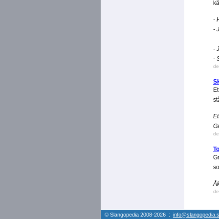
kä
- 
- 
- 
- 
de
S
Et
st
Et
G
de
T
Gr
s
Åk
de
© Slangopedia 2008-2026 :
info@slangopedia.