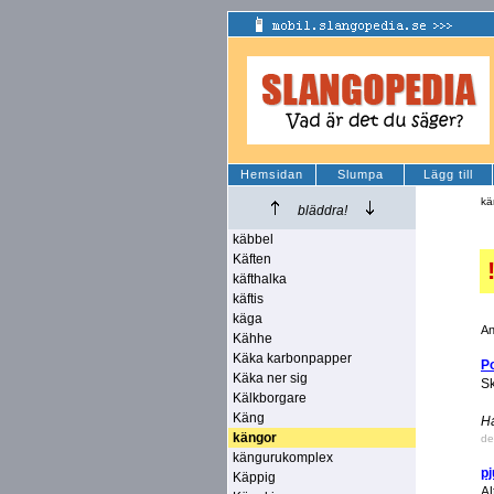
Hemsidan
Slumpa
Lägg till
kä
bläddra!
käbbel
Käften
käfthalka
käftis
käga
An
Kähhe
Käka karbonpapper
P
Käka ner sig
Sk
Kälkborgare
Käng
H
kängor
de
kängurukomplex
pj
Käppig
Al