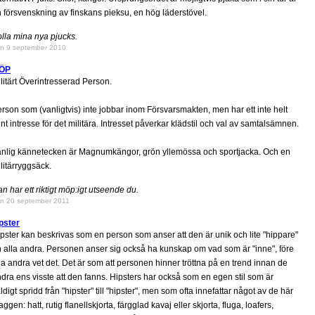
 försvenskning av finskans pieksu, en hög läderstövel.
lla mina nya pjucks.
n 9 september 2010
ÖP
litärt Överintresserad Person.
rson som (vanligtvis) inte jobbar inom Försvarsmakten, men har ett inte helt
nt intresse för det militära. Intresset påverkar klädstil och val av samtalsämnen.
nlig kännetecken är Magnumkängor, grön yllemössa och sportjacka. Och en
litärryggsäck.
n har ett riktigt möp:igt utseende du.
n 20 september 2011
pster
pster kan beskrivas som en person som anser att den är unik och lite "hippare"
 alla andra. Personen anser sig också ha kunskap om vad som är "inne", före
la andra vet det. Det är som att personen hinner tröttna på en trend innan de
dra ens visste att den fanns. Hipsters har också som en egen stil som är
ldigt spridd från "hipster" till "hipster", men som ofta innefattar något av de här
aggen: hatt, rutig flanellskjorta, färgglad kavaj eller skjorta, fluga, loafers,