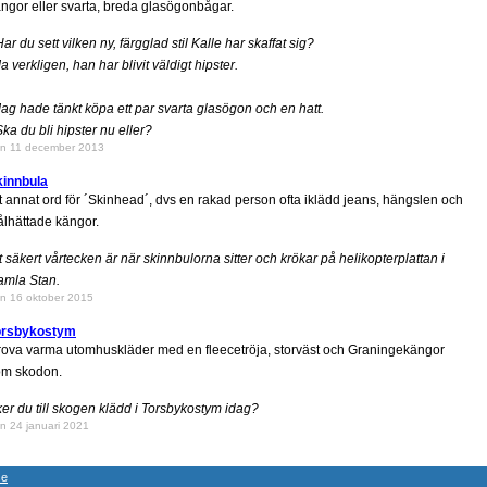
ngor eller svarta, breda glasögonbågar.
Har du sett vilken ny, färgglad stil Kalle har skaffat sig?
Ja verkligen, han har blivit väldigt hipster.
Jag hade tänkt köpa ett par svarta glasögon och en hatt.
Ska du bli hipster nu eller?
n 11 december 2013
kinnbula
t annat ord för ´Skinhead´, dvs en rakad person ofta iklädd jeans, hängslen och
ålhättade kängor.
t säkert vårtecken är när skinnbulorna sitter och krökar på helikopterplattan i
amla Stan.
n 16 oktober 2015
orsbykostym
ova varma utomhuskläder med en fleecetröja, storväst och Graningekängor
om skodon.
er du till skogen klädd i Torsbykostym idag?
n 24 januari 2021
se