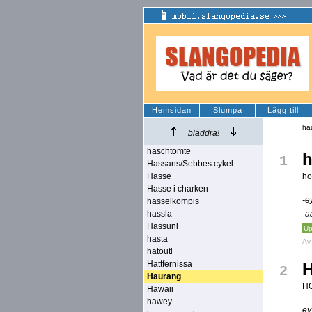
Hemsidan
Slumpa
Lägg till
ha
bläddra!
haschtomte
h
1
Hassans/Sebbes cykel
Hasse
ho
Hasse i charken
-e
hasselkompis
hassla
-a
Hassuni
Up
hasta
A
hatouti
Hattfernissa
H
2
Haurang
H
Hawaii
hawey
ey