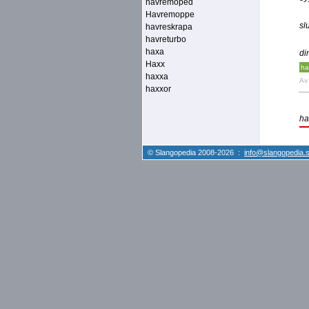
havremoped
Havremoppe
sl
havreskrapa
havreturbo
haxa
di
Haxx
ha
haxxa
A
haxxor
ha
© Slangopedia 2008-2026 :
info@slangopedia.