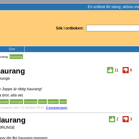
En ordbok för slang, sköna ord
Sök i ordboken:
Om
urang:
bizzrang
aurang
11
6
runge
y Joppe är riktig haurang!
a bror, alla vet.
psala
horunge
haurang
orten
joppes
mori
v
Lasseee
den 13 oktober 2016
0 kommentarer
aurang
2
3
ORUNGE
yyy din fkn haurang mannen