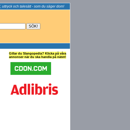
, uttryck och talesätt - som du säger dom!
Gillar du Slangopedia? Klicka på våra
annonser när du ska handla på nätet!