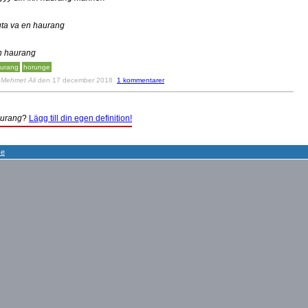
uta va en haurang
n haurang
urang
horunge
v
Mehmet Ali
den 17 december 2018
1 kommentarer
urang
?
Lägg till din egen definition!
se