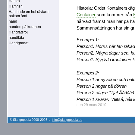
Hamra
Hamrish
Historia: Ordet Kontainerskä
Han hade en hel rävfarm
Container
som kommer från
bakom örat
hårväxt främst män har på hak
hand
handen på koranen
Sammansättningen har sin gr
Handfatsröj
handfläta
Exempel 1:
Handgranat
Person1: Hörru, när fan rakad
Person2: Några dagar sen, h
Person1: Sjyjävla kontainersk
Exempel 2:
Person 1 är nyvaken och bakfu
Person 2 ringer på dörren.
Person 2 säger: "Tja! Åååååå 
Person 1 svarar: "Alltså, håll 
den 29 mars 2010
© Slangopedia 2008-2026 :
info@slangopedia.se