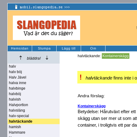
Hemsidan
Slumpa
Lägg till
Om
halvtäckande:
Kontainerskägg
bläddra!
halv
halv böj
!
Halv Jävel
halvtäckande
finns inte i 
halva inne
halvbinge
halvböj
Andra förslag:
halvish
Halvportion
Kontainerskägg
halvsläng
Betydelse: Hårutväxt efter ett
halv-special
skägg utan ser mer ut som att
halvtäckande
container, i troligtvis ett par d
hamish
Hammare