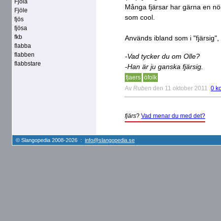
Fjöla
Många fjärsar har gärna en nör
Fjöle
som cool.
fjös
fjösa
fkb
Används ibland som i "fjärsig", 
flabba
flabben
-Vad tycker du om Olle?
flabbstare
-Han är ju ganska fjärsig.
fjaers
öfolk
Av
Ruben
den 11 oktober 2011
0 k
fjärs
?
Vad menar du med det?
© Slangopedia 2008-2026 :
info@slangopedia.se