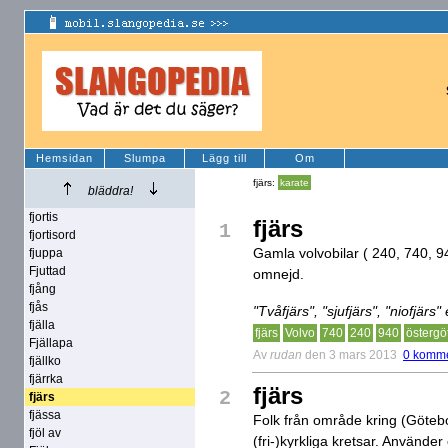
Hemsidan
Slumpa
Lägg till
Om
fjärs:
karate
bläddra!
fjortis
fjärs
1
fjortisord
Gamla volvobilar ( 240, 740, 94
fjuppa
Fjuttad
omnejd.
fjång
fjås
"Tvåfjärs", "sjufjärs", "niofjärs
fjälla
fjärs
Volvo
740
240
940
östergö
Fjällapa
Av
rudan
den 3 mars 2013
0 komme
fjällko
fjärrka
fjärs
2
fjärs
fjässa
Folk från område kring (Götebo
fjöl av
(fri-)kyrkliga kretsar. Använde