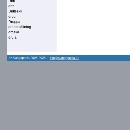
Driri
dritt
Drittsekk
drog
Droppa
droppställning
droska
drula
© Slangopedia 2008-2026 :
info@slangopedia.se