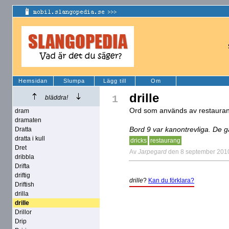
Hemsidan
Slumpa
Lägg till
Om
drille
1
bläddra!
Ord som används av restaurang
dram
dramaten
Bord 9 var kanontrevliga. De g
Dratta
dratta i kull
dricks
restaurang
Dret
Av
Jarpegard
den 8 september 201
dribbla
Drifta
driftig
drille
?
Kan du förklara?
Driftish
drilla
drille
Drillor
Drip