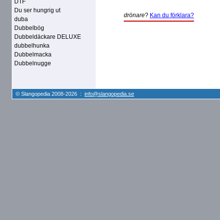
DTF
Du ser hungrig ut
drönare
?
Kan du förklara?
duba
Dubbelbög
Dubbeldäckare DELUXE
dubbelhunka
Dubbelmacka
Dubbelnugge
© Slangopedia 2008-2026 :
info@slangopedia.se