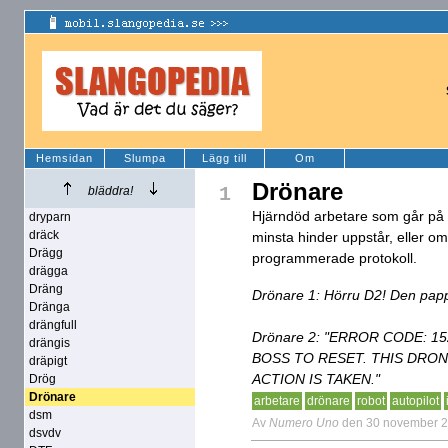
Hemsidan
Slumpa
Lägg till
Om
Drönare
1
bläddra!
Hjärndöd arbetare som går på au
dryparn
dräck
minsta hinder uppstår, eller o
Drägg
programmerade protokoll.
drägga
Dräng
Drönare 1: Hörru D2! Den papp
Dränga
drängfull
Drönare 2: "ERROR CODE: 
drängis
BOSS TO RESET. THIS DRON
dräpigt
ACTION IS TAKEN."
Drög
Drönare
arbetare
drönare
robot
autopilot
dsm
Av
Numero Uno
den 30 november 
dsvdv