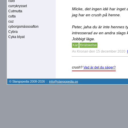
culo
currykrysset
Micke, det ingen idé har inget 
Cutmutta
jag har en crush på henne.
cutta
cuz
cyborgsmässoafton
Peter, jaha du är inte hennes t
Cybra
intresserad av en andra slags ki
Cyka blyat
Jobbigt läge.
Kär
förälskelse
Av
Kronan
den 15 december 2020
crush
?
Vad är det du säger?
© Slangopedia 2008-2026 :
info@slangopedia.se