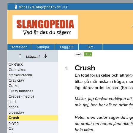
Hemsidan
Slumpa
Lägg till
Om
crush:
Huzz
bläddra!
CP-truck
Crush
1
Crabcakes
En total förälskelse och attrak
cracker/cracka
Cray cray
tittar på människan i fråga, me
Craze
låg, därav ordet krossa. (Kross
Crazy bananas
Crêbes (med b)
Micke, jag önskar verkligen at
cred
min tjej, hon har allt en drömtje
cringe
crossplay
Peter, men varför säger du inge
Crush
c-rygg
du pratar om henne jämt och ti
CS
hela tiden.