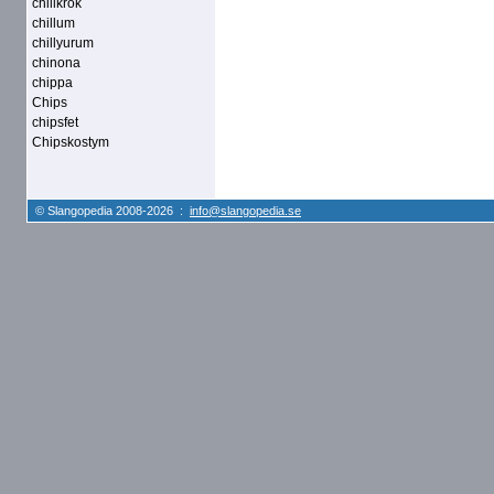
chillkrök
chillum
chillyurum
chinona
chippa
Chips
chipsfet
Chipskostym
© Slangopedia 2008-2026 :
info@slangopedia.se