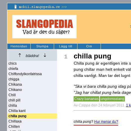
Hemsidan
Slumpa
Lägg till
Om
chilla pung
1
bläddra!
Chilla pung är egentligen inte sä
chics
chiefa
pung chillar man helt enkelt vä
Chiffondylkonfatrissa
chilla vanligt. Man tar det lug
chigga
Chikana
"Ska vi bara chilla pung idag p
Chikano
"Jag har chillat pung hela dage
Chill
Crazy bananas
ungdomsslang
chill pill
Av
Caippa
den 24 februari 2011
1 
chilla
Chilla kant
chilla pung
Chillaxa
chilla pung
?
Hur menar du?
Chillen