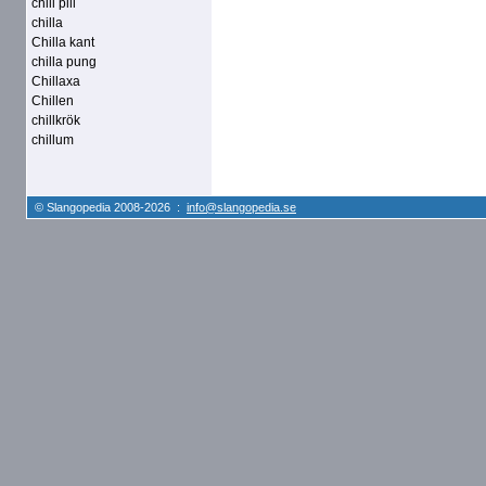
chill pill
chilla
Chilla kant
chilla pung
Chillaxa
Chillen
chillkrök
chillum
© Slangopedia 2008-2026 :
info@slangopedia.se