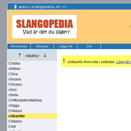
Hemsidan
Slumpa
Lägg till
Om
bläddra!
!
chikaniño
finns inte i ordlistan.
Lägg till 
Chibba
chibbar
Chica
chicana
Chicano
chics
chiefa
Chiffondylkonfatrissa
chigga
Chikana
chikaniño
Chikano
Chill