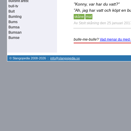
bullshit artist
"Konny, var har du vatt?"
bull-tv
"Ah, jag har vatt och köpt en b
Bult
Bumling
skåne
mat
Bums
Av
Stolt skåning
den 25 januari 201
Bumsa
Bumsan
Bumse
bulle-me-bulle
?
Vad menar du med 
© Slangopedia 2008-2026 :
info@slangopedia.se