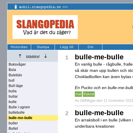
Hemsidan
Slumpa
Lägg till
Om
bulle-me-bulle
1
bläddra!
En vanlig bulle - rågbulle, frall
Buksvåger
Bula
så skär man upp bullen och sto
Bulebäs
Chokladbollen kan även bytas u
bull
Bull läge
En Pucko och en bulle-me-bulle ti
bulla
mat
frukost
bullar
Av
GMMigge
den 11 november 201
bulle
Bulle i ugnen
bulle-me-bulle
2
bullebulle
bulle-me-bulle
En arraksboll i en bulle (vilk
buller
underbara kreationer.
Bullet