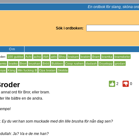
En ordbok för slang, sköna ord
Sök i ordboken:
Om
oder:
100 gubbe
Achi
acho
Akh
akhi
Bhru
brakam
brakim
Bram
bramka
bramskeke
amto
bratko
Brori
brushan
Bröö
Bubben
Coop rushen
dadash
Goyslopp
grodan
oya
Käng
Min fucking B
Opa bratan
Skidda
roder
2
0
t annat ord för Bror, eller bram.
ter lite bättre en de andra.
empel
i: Ey du vet han som muckade med din lille brusha för nån dag sen?
dullah: Ja? Va e de me han?