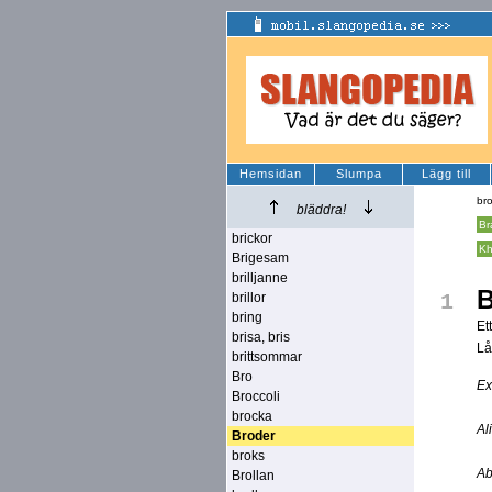
Hemsidan
Slumpa
Lägg till
br
bläddra!
Br
brickor
Kh
Brigesam
brilljanne
B
brillor
1
bring
Et
brisa, bris
Lå
brittsommar
Bro
Ex
Broccoli
brocka
Al
Broder
broks
Ab
Brollan