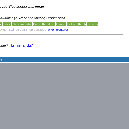
i: Jag Slog sönder han innan
dullah: Ey! Svär? Min fakking Broder asså!
or
orten
blatteskånska
Bram
Brurshan
kompis
Polare
Brush
Kombis
v
Peter Stråhed
den 3 februari 2025
0 kommentarer
oder
?
Hur menar du?
se