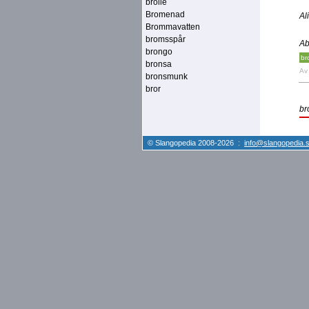
brolle
Bromenad
Al
Brommavatten
bromsspår
Ab
brongo
br
bronsa
A
bronsmunk
bror
br
© Slangopedia 2008-2026 :
info@slangopedia.