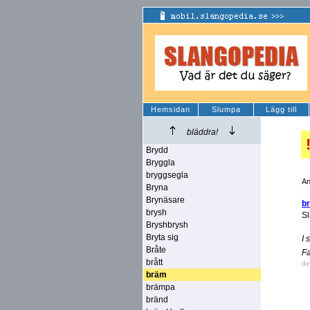
Hemsidan
Slumpa
Lägg till
bläddra!
Brydd
Bryggla
bryggsegla
An
Bryna
Brynäsare
b
brysh
Sl
Bryshbrysh
Bryta sig
I 
Bråte
Fa
brått
de
bräm
brämpa
bränd