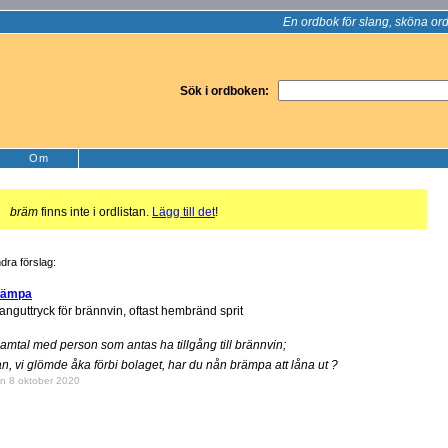
En ordbok för slang, sköna ord
Sök i ordboken:
Om
!
bräm
finns inte i ordlistan.
Lägg till det
!
dra förslag:
rämpa
anguttryck för brännvin, oftast hembränd sprit
samtal med person som antas ha tillgång till brännvin;
n, vi glömde åka förbi bolaget, har du nån brämpa att låna ut ?
n 8 oktober 2020