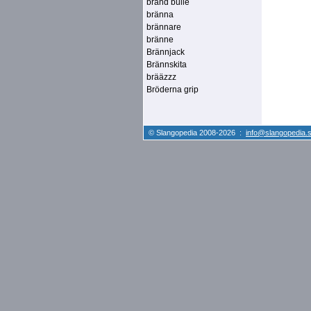
bränd bulle
bränna
brännare
bränne
Brännjack
Brännskita
brääzzz
Bröderna grip
© Slangopedia 2008-2026 :
info@slangopedia.