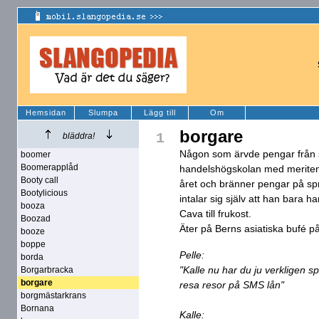
Hemsidan
Slumpa
Lägg till
Om
borgare
1
bläddra!
Någon som ärvde pengar från s
boomer
Boomerapplåd
handelshögskolan med meriten
Booty call
året och bränner pengar på spr
Bootylicious
intalar sig själv att han bara h
booza
Cava till frukost.
Boozad
Äter på Berns asiatiska bufé på 
booze
boppe
Pelle:
borda
"Kalle nu har du ju verkligen s
Borgarbracka
borgare
resa resor på SMS lån"
borgmästarkrans
Bornana
Kalle: