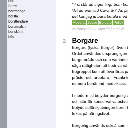
borr
" Förstår du ingenting. Som bo
Borre
Vet du ens vad Cava är? Ja, j
borrmongo
det kan jag ju bara betala me
borsta
borstbindare
Moderat
Sosse
Borgare
Politik
bortamatch
Av
Storstadsbon som börjar på W
de
bortskämt
bôs
Borgare
2
Borgare (tyska: Bürger), även 
Ordet användes ursprunglige
borgområde och som var innehav
säga rättigheten att bedriva n
Begreppet kom att överföras på
präster och arbetare, i Frankri
numera benämnd medelklass.
I modern tid betyder borgerlig at
och står för konservativa och/el
Betydelseförskjutningen beror ti
fokus på näringslivet.
Borgerlig används också som mot