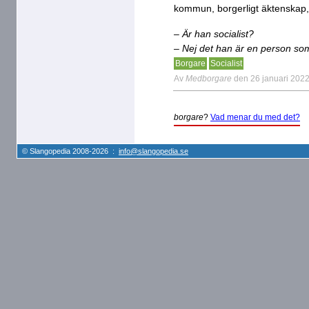
kommun, borgerligt äktenskap,
– Är han socialist?
– Nej det han är en person som 
Borgare
Socialist
Av
Medborgare
den 26 januari 202
borgare
?
Vad menar du med det?
© Slangopedia 2008-2026 :
info@slangopedia.se