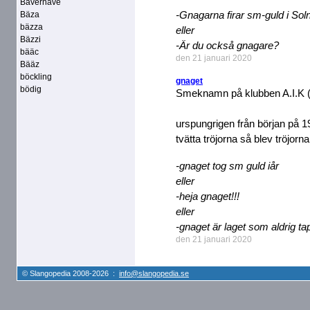
Bävernäve
-Gnagarna firar sm-guld i Sol
Bäza
bäzza
eller
Bäzzi
-Är du också gnagare?
bääc
den 21 januari 2020
Bääz
böckling
gnaget
bödig
Smeknamn på klubben A.I.K (
urspungrigen från början på 19
tvätta tröjorna så blev tröjorn
-gnaget tog sm guld iår
eller
-heja gnaget!!!
eller
-gnaget är laget som aldrig ta
den 21 januari 2020
© Slangopedia 2008-2026 :
info@slangopedia.se