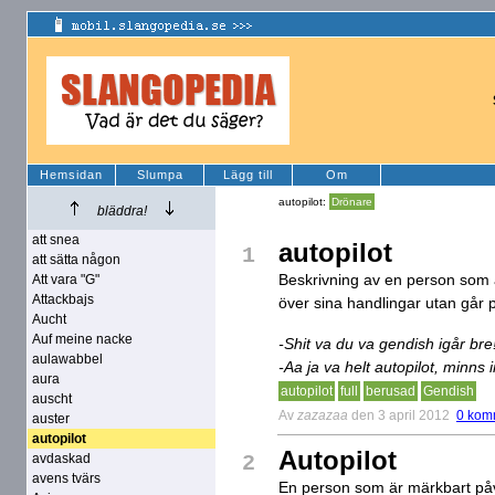
Hemsidan
Slumpa
Lägg till
Om
autopilot:
Drönare
bläddra!
att snea
autopilot
1
att sätta någon
Beskrivning av en person som ä
Att vara "G"
Attackbajs
över sina handlingar utan går p
Aucht
Auf meine nacke
-Shit va du va gendish igår bre
aulawabbel
-Aa ja va helt autopilot, minns
aura
autopilot
full
berusad
Gendish
auscht
Av
zazazaa
den 3 april 2012
0 kom
auster
autopilot
Autopilot
avdaskad
2
avens tvärs
En person som är märkbart på