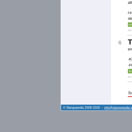
at
t.
sk
tof
A
T
6
en
-K
-H
To
A
To
© Slangopedia 2008-2026 :
info@slangopedia.