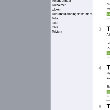
Tokendäringar
"K
Tokholmen
"N
tokken
Toleransutjämningsinstrument
tr
Tolle
A
tollor
T
tolva
3
Tolvfyra
At
-V
-K
To
A
T
4
Nä
so
Ty
To
A
T
5