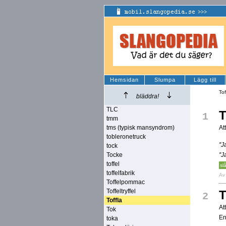
Hemsidan
Slumpa
Lägg till
Tof
bläddra!
TLC
T
1
tmm
tms (typisk mansyndrom)
At
tobleronetruck
''
tock
Tocke
''
toffel
sl
toffelfabrik
A
Toffelpommac
Toffeltryffel
T
2
Toffla
At
Tok
En
toka