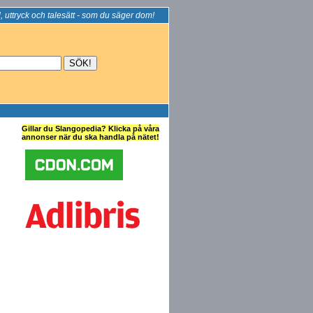
, uttryck och talesätt - som du säger dom!
Gillar du Slangopedia? Klicka på våra
annonser när du ska handla på nätet!