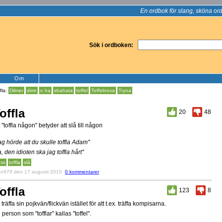
En ordbok för slang, sköna ord
Sök i ordboken:
Om
fla:
Dilmer
dirre
o ha
shahata
toffel
Toffelnova
Tryna
offla
20
48
t ''toffla någon'' betyder att slå till någon
Jag hörde att du skulle toffla Adam''
Ja, den idioten ska jag toffla hårt''
åss
toffla
slå
v
n979
den 17 augusti 2010
0 kommentarer
offla
123
8
t träffa sin pojkvän/flickvän istället för att t.ex. träffa kompisarna.
 person som "tofflar" kallas "toffel".