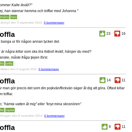
ommer Kalle ikväll?"
ej, han stannar hemma och tofflar med Johanna."
åkmåns
mes
v
JennyJ
den 5 september 2010
0 kommentarer
offla
23
16
t banga ur för någon annan tycker det.
i är några killar som ska lira fotboll ikväll, hänger du med?
anske, måste fråga tjejen först.
ffel
toffla
v
Nicken
den 5 augusti 2011
0 kommentarer
offla
14
11
r man gör precis det som din pojkvän/flickvän säger åt dig att göra. Oftast killar
m tofflar.
p; "hämta vatten åt mig" eller "knyt mina skosnören".
ffel
mjukis
v
Knugen
den 9 november 2014
0 kommentarer
offla
9
11