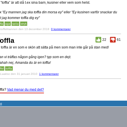
t ”toffla” är att slå t.ex sina barn, kusiner eller vem som helst.
ex "Ey mannen jag ska toffla din morsa ey" eller "Ey kusinen varför snackar du
it jag kommer toffla dig ey"
fla
aga
spöa
stryk
v
toffelmannen
den 13 december 2018
0 kommentarer
offla
22
61
 toffla är en som e skön att sätta på men som man inte går på stan med!
an vi träffas någon gång igen? typ som en dejt.
ahah nej, Amanda du är en toffla!
ffel
toffla
v
Laakso
den 31 januari 2010
1 kommentarer
ffla
?
Vad menar du med det?
se