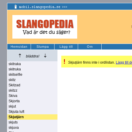
Hemsidan
Slumpa
Lägg till
Om
bläddra!
!
Skjutjärn
finns inte i ordlistan.
Lägg till d
skitraka
skitruka
skitselfie
skitz
Skitzad
skitzz
Skiva
Skjorta
skjut
Skjuta luft
Skjutjärn
skjuts
skjuva