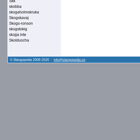
Skk
skobba
skogaholmskruka
Skogskavaj
Skogs-ronson
skogstokig
skojja inte
Skolduscha
© Slangopedia 2008-2026 :
info@slangopedia.se