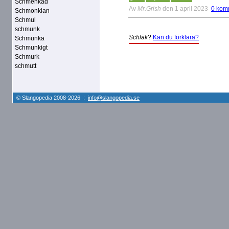
Schmenkad
Av
Mr.Grish
den 1 april 2023
0 kom
Schmonkian
Schmul
schmunk
Schläk
?
Kan du förklara?
Schmunka
Schmunkigt
Schmurk
schmutt
© Slangopedia 2008-2026 :
info@slangopedia.se