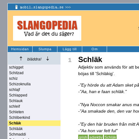
Hemsidan
Slumpa
Lägg till
Om
Schläk
1
bläddra!
Adjektiv som används för att b
schigget
Schitzad
böjas till 'Schläkig'.
schiz
Schizoknulla
-"Ey hörde du att Adam sket på
schlajf
-"Aa, han e faan schläk."
Schlapped
Schlauk
-"Nya Noccon smakar anus m
schleif
-"Aa smakade den, den var hor
Schleten
Schliberkind
Schläk
-"Ey den här bruden från mitt 
Schlääk
-"Aa hon var fett ful"
Schmaddi
grish
adjektiv
Schläk