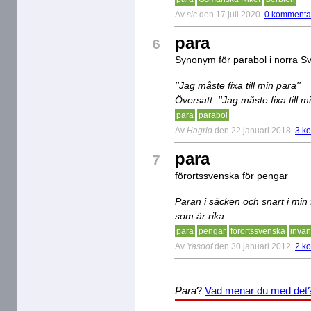
Av
sic
den 17 juli 2020
0 kommenta
para
6
Synonym för parabol i norra Sv
''Jag måste fixa till min para''
Översatt: ''Jag måste fixa till m
para
parabol
Av
Hagrid
den 22 januari 2018
3 k
para
7
förortssvenska för pengar
Paran i säcken och snart i min 
som är rika.
para
pengar
förortssvenska
invan
Av
Yasoof
den 30 januari 2012
2 k
Para
?
Vad menar du med det