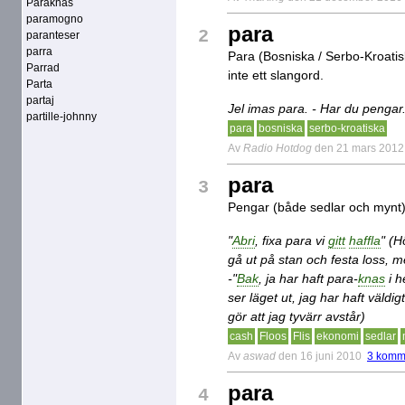
Paraknas
paramogno
para
2
paranteser
parra
Para (Bosniska / Serbo-Kroatisk
Parrad
inte ett slangord.
Parta
partaj
Jel imas para. - Har du pengar
partille-johnny
para
bosniska
serbo-kroatiska
Av
Radio Hotdog
den 21 mars 2012
para
3
Pengar (både sedlar och mynt
"
Abri
, fixa para vi
gitt
haffla
" (H
gå ut på stan och festa loss, me
-"
Bak
, ja har haft para-
knas
i h
ser läget ut, jag har haft väldi
gör att jag tyvärr avstår)
cash
Floos
Flis
ekonomi
sedlar
Av
aswad
den 16 juni 2010
3 komm
para
4