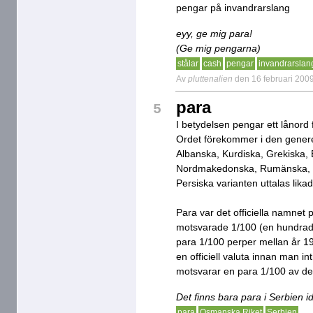
pengar på invandrarslang
eyy, ge mig para!
(Ge mig pengarna)
stålar
cash
pengar
invandrarslan
Av
pluttenalien
den 16 februari 200
para
5
I betydelsen pengar ett lånord
Ordet förekommer i den genere
Albanska, Kurdiska, Grekiska, 
Nordmakedonska, Rumänska, Se
Persiska varianten uttalas likad
Para var det officiella namnet
motsvarade 1/100 (en hundrade
para 1/100 perper mellan år 1
en officiell valuta innan man i
motsvarar en para 1/100 av de
Det finns bara para i Serbien i
para
Osmanska Riket
Serbien