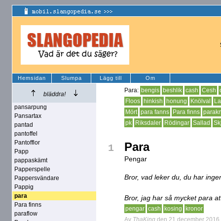
Hemsidan
Slumpa
Lägg till
Om
Para:
bengis
beshlik
cash
Cesh
bläddra!
Floos
hinkish
honung
Knölval
La
pansarpung
Mört
para fanns
Para finns
parak
Pansartax
pk
Riksdaler
Rödingar
Sallad
Sk
pantad
pantoffel
Pantofflor
Para
1
Papp
Pengar
pappaskämt
Papperspelle
Bror, vad leker du, du har inge
Pappersvändare
Pappig
para
Bror, jag har så mycket para at
Para finns
pengar
cash
kosing
kronor
paraflow
Av
ThaKing
den 21 december 2016