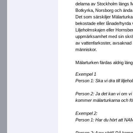
delarna av Stockholm längs Mä
Botkyrka, Norsborg och ända bo
Det som särskiljer Mälarturkar
bekostade eller lånade/hyrda va
Liljeholmskajen eller Hornsber
uppmärksamhet med sin skrä
av vattenfarkoster, avsaknad 
människor.
Mälarturken färdas aldrig län
Exempel 1
Person 1: Ska vi dra till lilj
Person 2: Ja det kan vi om vi 
kommer mälarturkarna och för
Exempel 2:
Person 1: Har du hört att NAM
Person 2: Aaw shit!! Då komme