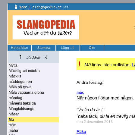
Hemsidan
Slumpa
Lägg till
Om
bläddra!
!
Mä
finns inte i ordlistan.
L
Mytta
Måcklig, att måckla
Måcklis
måddegenren
Andra förslag:
Måla på ryska
Måla väggarna gröna
mäc
När någon flörtar med någon.
måndag
månens baksida
Mångfaldsunge
"Va fin du är !"
Måsar
"haha tack, du la en trevlig m
Mä
den 2 december 2013
mäc
mähä
Mäka