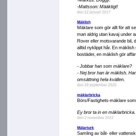
-Mattsson: Määktigt!
den 12 januari 2017
Mäklish
Mäklare som gör allt för att 
man aldrig utan kavaj under a
Rover eller motsvarande bil, d
alltid nyklippt hår. En mäklish
bostäder, en mäklish gör affär
- Jobbar han som mäklare?
- Nej bror han är mäklish. 
omsättning hela kvällen.
den 29 september 2020
mäklarbricka
Börs/Fastighets-mäklare som 
Ey bror ta in en mäklarbricka.
den 2 november 2022
Mälarturk
Samling av båt- eller vatten