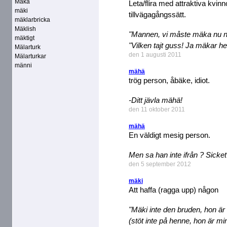
Mäka
Leta/flira med attraktiva kvinn
mäki
tillvägagångssätt.
mäklarbricka
Mäklish
"Mannen, vi måste mäka nu n
mäktigt
"Vilken tajt guss! Ja mäkar h
Mälarturk
den 1 augusti 2011
Mälarturkar
männi
mähä
trög person, åbäke, idiot.
-Ditt jävla mähä!
den 11 oktober 2011
mähä
En väldigt mesig person.
Men sa han inte ifrån ? Sicke
den 5 september 2012
mäki
Att haffa (ragga upp) någon
"Mäki inte den bruden, hon är
(stöt inte på henne, hon är mi