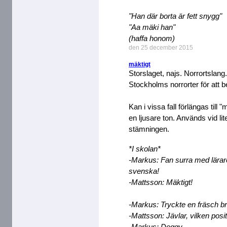
"Han där borta är fett snygg"
"Aa mäki han"
(haffa honom)
den 25 december 2015
mäktigt
Storslaget, najs. Norrortslang
Stockholms norrorter för att be
Kan i vissa fall förlängas till
en ljusare ton. Används vid lite 
stämningen.
*I skolan*
-Markus: Fan surra med lärar
svenska!
-Mattsson: Mäktigt!
-Markus: Tryckte en fräsch br
-Mattsson: Jävlar, vilken posi
-Markus: Doggy.