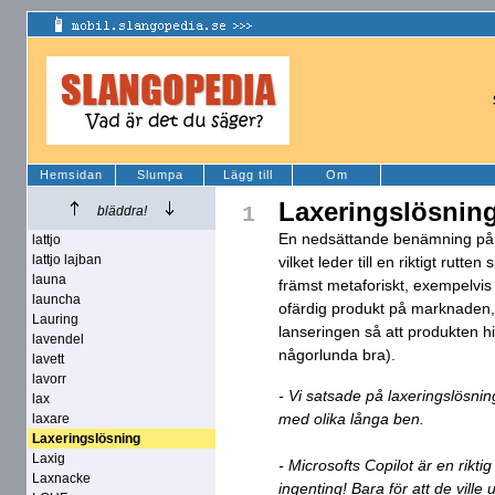
Hemsidan
Slumpa
Lägg till
Om
Laxeringslösnin
1
bläddra!
En nedsättande benämning på e
lattjo
lattjo lajban
vilket leder till en riktigt rutte
launa
främst metaforiskt, exempelvis 
launcha
ofärdig produkt på marknaden, f
Lauring
lanseringen så att produkten hi
lavendel
någorlunda bra).
lavett
lavorr
- Vi satsade på laxeringslösnin
lax
med olika långa ben.
laxare
Laxeringslösning
Laxig
- Microsofts Copilot är en rikti
Laxnacke
ingenting! Bara för att de ville