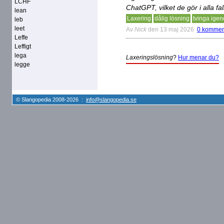
LCHF
ChatGPT, vilket de gör i alla fal
lean
Laxering
dålig lösning
tvinga ige
leb
leet
Av
Nick
den 13 maj 2026
0 kommen
Leffe
Leffigt
lega
Laxeringslösning
?
Hur menar du?
legge
© Slangopedia 2008-2026 :
info@slangopedia.se