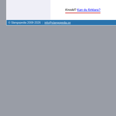
Knodd
?
Kan du förklara?
© Slangopedia 2008-2026 :
info@slangopedia.se