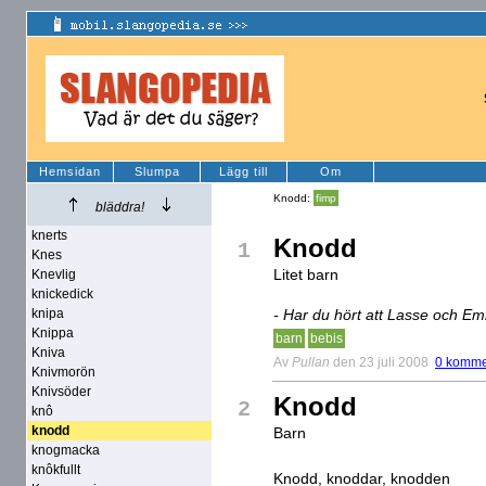
Hemsidan
Slumpa
Lägg till
Om
Knodd:
fimp
bläddra!
knerts
Knodd
1
Knes
Litet barn
Knevlig
knickedick
knipa
- Har du hört att Lasse och E
Knippa
barn
bebis
Kniva
Av
Pullan
den 23 juli 2008
0 komme
Knivmorön
Knivsöder
Knodd
2
knô
knodd
Barn
knogmacka
knôkfullt
Knodd, knoddar, knodden