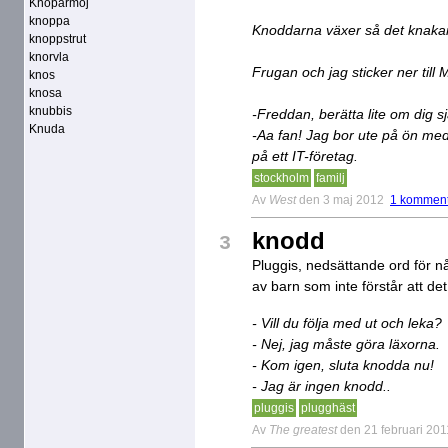
Knoparmoj
knoppa
Knoddarna växer så det knaka
knoppstrut
knorvla
Frugan och jag sticker ner till
knos
knosa
knubbis
-Freddan, berätta lite om dig sj
Knuda
-Aa fan! Jag bor ute på ön me
på ett IT-företag.
stockholm
familj
Av
West
den 3 maj 2012
1 komment
knodd
3
Pluggis, nedsättande ord för 
av barn som inte förstår att de
- Vill du följa med ut och leka?
- Nej, jag måste göra läxorna.
- Kom igen, sluta knodda nu!
- Jag är ingen knodd..
pluggis
plugghäst
Av
The greatest
den 21 februari 201