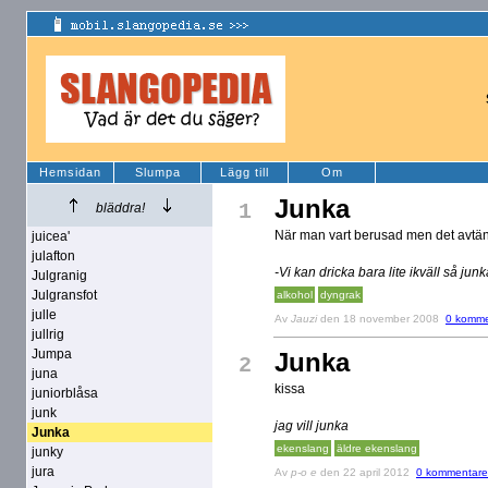
Hemsidan
Slumpa
Lägg till
Om
Junka
1
bläddra!
När man vart berusad men det avtän
juicea'
julafton
-Vi kan dricka bara lite ikväll så ju
Julgranig
Julgransfot
alkohol
dyngrak
julle
Av
Jauzi
den 18 november 2008
0 komme
jullrig
Jumpa
Junka
2
juna
kissa
juniorblåsa
junk
jag vill junka
Junka
ekenslang
äldre ekenslang
junky
jura
Av
p-o e
den 22 april 2012
0 kommentare