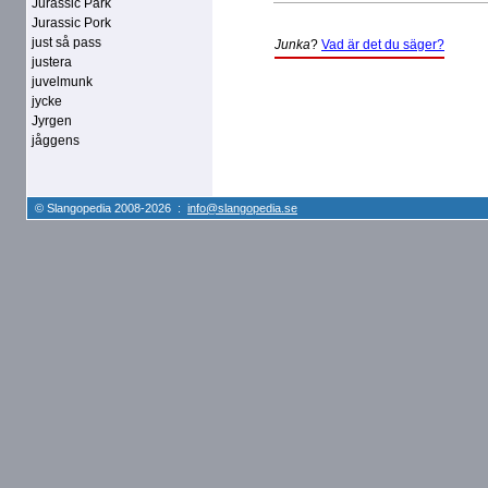
Jurassic Park
Jurassic Pork
just så pass
Junka
?
Vad är det du säger?
justera
juvelmunk
jycke
Jyrgen
jåggens
© Slangopedia 2008-2026 :
info@slangopedia.se