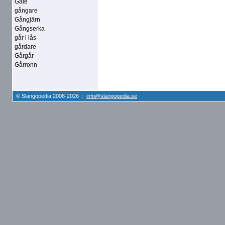
Gåle
gångare
Gångjärn
Gångserka
går i lås
gårdare
Gårgår
Gårronn
© Slangopedia 2008-2026 :
info@slangopedia.se