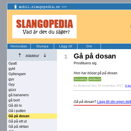
Hemsidan
Slumpa
Lägg till
Om
Gå på dosan
1
bläddra!
Prostituera sig.
Gyatt
gyld
Hon har börjat gå på dosan.
Gyllengam
gys
Sexslang
skällsord
Gyy
Av
Bottenutt
den 25 november 2017
0 k
güzz
gå bananers
gå bort
Gå på dosan
?
Lägg till din egen defi
Gå dö lo
Gå i putten
Gå på dosan
Gå på ett ut
Gå på stritan