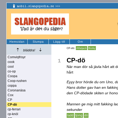
Hemsidan
Slumpa
Lägg till
Om
CP-dö:
Alfatjack
Borky
bläddra!
Comviqfrisyr
CP-dö
1
cook
När man dör så jävla hårt att det
cool
co-op
hårt
Coopa
Coop-rushen
Eyyy bror hörde du om Uno, d
coppa
Hans dotter gav han en fakking
Coronanäsa
den CP-dödade skiten ur honom
Cox
CP
Mannen ge mig mitt fakking la
CP-dö
cp-ferrari
sekunder
cp-knöl
ladd
tjong
dö