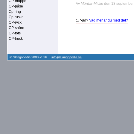
CP-moppe
Av
Mördar-Micke
den 13 september
CP-påse
Cp-ring
Cp-ruska
CP-dö
?
Vad menar du med det?
CP-ryck
CP-snöre
CP-tofs
CP-truck
© Slangopedia 2008-2026 :
info@slangopedia.se