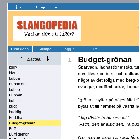
Hemsidan
Slumpa
Lägg till
Om
Budget-grönan
1
bläddra!
Spårvagn, låghastighetståg, tu
bsdv
btw
som liknar en berg-och-dalbana
bubba
något av det roliga med berg-
Bubba om
svängar, nedförsbackar, loopar
bubbel
Bubben
”grönan” syftar på nöjesfältet
bubbla
bytas ut till namnet på valfritt n
buck
bucklig
”Jag tänkte ta bussen dit.”
Buddha
Budget-grönan
”Äsch, den är alltid sen. Ta bud
Buff
Buffédemon
När man är pank som jag, får 