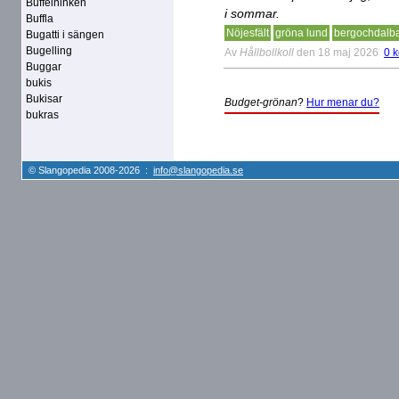
Buffelninken
i sommar.
Buffla
Nöjesfält
gröna lund
bergochdalb
Bugatti i sängen
Bugelling
Av
Hållbollkoll
den 18 maj 2026
0 
Buggar
bukis
Bukisar
Budget-grönan
?
Hur menar du?
bukras
© Slangopedia 2008-2026 :
info@slangopedia.se