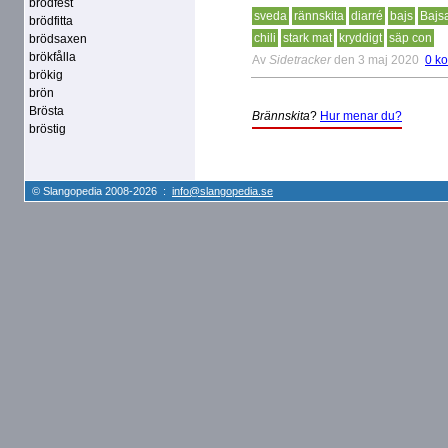
brödfest
sveda
rännskita
diarré
bajs
Bajs
brödfitta
chili
stark mat
kryddigt
säp con
brödsaxen
brökfålla
Av
Sidetracker
den 3 maj 2020
0 k
brökig
brön
Brösta
Brännskita
?
Hur menar du?
bröstig
© Slangopedia 2008-2026 :
info@slangopedia.se