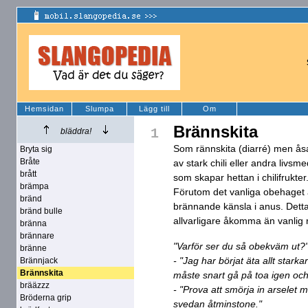
Hemsidan
Slumpa
Lägg till
Om
Brännskita
1
bläddra!
Som rännskita (diarré) men ås
Bryta sig
Bråte
av stark chili eller andra livs
brått
som skapar hettan i chilifrukter
brämpa
Förutom det vanliga obehaget a
bränd
brännande känsla i anus. Dett
bränd bulle
allvarligare åkomma än vanlig 
bränna
brännare
"Varför ser du så obekväm ut?
bränne
- "Jag har börjat äta allt starka
Brännjack
Brännskita
måste snart gå på toa igen och 
brääzzz
- "Prova att smörja in arselet
Bröderna grip
svedan åtminstone."