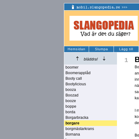
Hemsidan
Slumpa
Lägg till
B
1
bläddra!
Bo
boomer
Boomerapplåd
an
Booty call
in
Bootylicious
nä
booza
sa
Boozad
ka
booze
boppe
I 
borda
ko
Borgarbracka
de
borgare
borgmästarkrans
Bornana
Bo