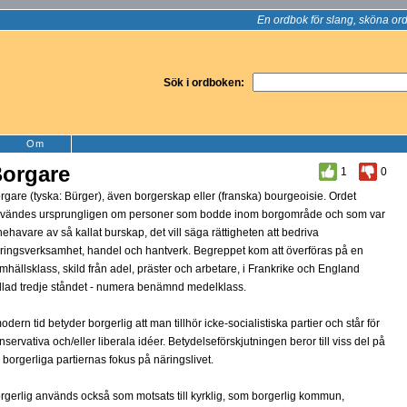
En ordbok för slang, sköna ord
Sök i ordboken:
Om
orgare
1
0
rgare (tyska: Bürger), även borgerskap eller (franska) bourgeoisie. Ordet
vändes ursprungligen om personer som bodde inom borgområde och som var
nehavare av så kallat burskap, det vill säga rättigheten att bedriva
ringsverksamhet, handel och hantverk. Begreppet kom att överföras på en
mhällsklass, skild från adel, präster och arbetare, i Frankrike och England
llad tredje ståndet - numera benämnd medelklass.
modern tid betyder borgerlig att man tillhör icke-socialistiska partier och står för
nservativa och/eller liberala idéer. Betydelseförskjutningen beror till viss del på
 borgerliga partiernas fokus på näringslivet.
rgerlig används också som motsats till kyrklig, som borgerlig kommun,