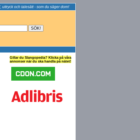
, uttryck och talesätt - som du säger dom!
Gillar du Slangopedia? Klicka på våra
annonser när du ska handla på nätet!