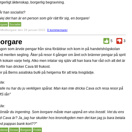
rgerligt äktenskap, borgerlig begravning.
Är han socialist?
Nej det han är en person som gör rätt för sig, en borgare!
rgare
Socialist
v
Medborgare
den 26 januari 2022
0 kommentarer
orgare
5
3
gon som ärvde pengar från sina föräldrar och kom in på handelshögskolan
d meriten segling. Åker på resor 4 gånger om året och bränner pengar på sprit
h kokain varje helg. Alko men intalar sig själv att han bara har råd och att det är
rför han dricker Cava till frukost.
er på Berns asiatiska bufé på helgerna för att leta livsglädje.
lle:
alle nu har du ju verkligen spårat. Man kan inte dricka Cava och resa resor på
S lån"
lle:
Förstår du ingenting. Som borgare måste man uppnå en viss livsstil. Vet du ens
d Cava är? Ja, jag har skulder hos kronofogden men det kan jag ju bara betala
d pappas bank kort??"
derat
Sosse
Borgare
Politik