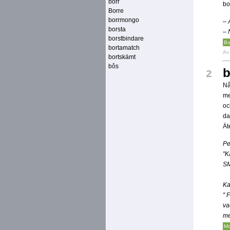
borr
bo
Borre
borrmongo
– 
borsta
– 
borstbindare
Bo
bortamatch
A
bortskämt
bôs
b
2
Nå
me
oc
da
Ät
Pe
"K
SM
Ka
" 
va
me
Mo