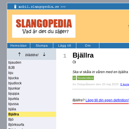
Hemsidan
Slumpa
Lägg till
Om
Bjällra
1
bläddra!
Öl
bjauden
BJB
Ska vi skåla in våren med en bjällra
bju
bjucka
öl
Studentikos
bjudlock
Av
Ordspråkaren
den 20 maj 2025
0 kom
bjunkar
bjuppa
bjurkla
Bjällra
?
Lägg till din egen definition!
bjussa
bjäla
Bjällra
Bjö
Björksurfa