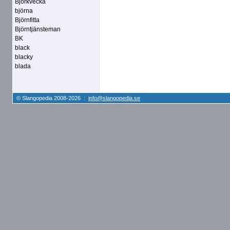
Björkvecka
björna
Björnfitta
Björntjänsteman
BK
black
blacky
blada
© Slangopedia 2008-2026 :
info@slangopedia.se