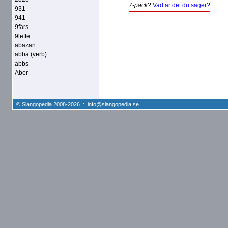
7-pack
?
Vad är det du säger?
931
941
9färs
9leffe
abazan
abba (verb)
abbs
Aber
© Slangopedia 2008-2026 :
info@slangopedia.se