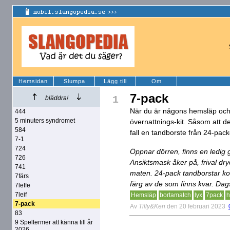
Hemsidan
Slumpa
Lägg till
Om
7-pack
1
bläddra!
När du är någons hemsläp och 
444
5 minuters syndromet
övernattnings-kit. Såsom att de
584
fall en tandborste från 24-pack
7-1
724
Öppnar dörren, finns en ledig ga
726
Ansiktsmask åker på, frival dry
741
maten. 24-pack tandborstar kom
7färs
färg av de som finns kvar. Dag
7leffe
7leif
Hemsläp
bortamatch
lyx
7pack
h
7-pack
Av
Tilly&Ken
den 20 februari 2023
83
9 Speltermer att känna till år
2026