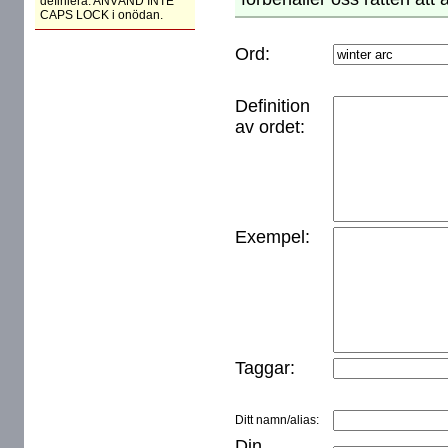
definiera. ANVÄND INTE
CAPS LOCK i onödan.
Ord:
Definition
av ordet:
Exempel:
Taggar:
Ditt namn/alias:
Din