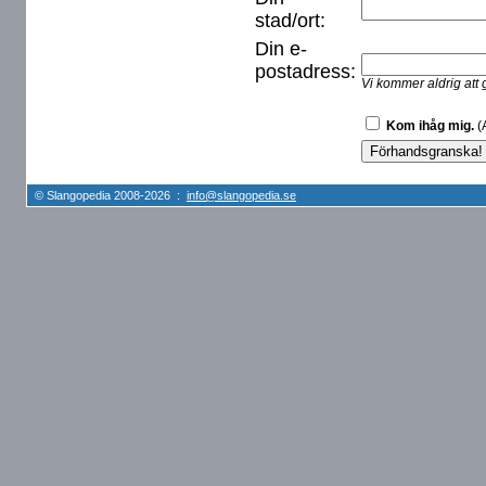
stad/ort:
Din e-
postadress:
Vi kommer aldrig att 
Kom ihåg mig.
(A
© Slangopedia 2008-2026 :
info@slangopedia.se