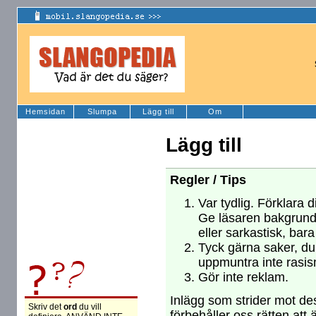
Hemsidan
Slumpa
Lägg till
Om
Lägg till
Regler / Tips
Var tydlig. Förklara d
Ge läsaren bakgrund
eller sarkastisk, bara
Tyck gärna saker, du 
uppmuntra inte rasism
Gör inte reklam.
Inlägg som strider mot des
Skriv det
ord
du vill
förbehåller oss rätten att 