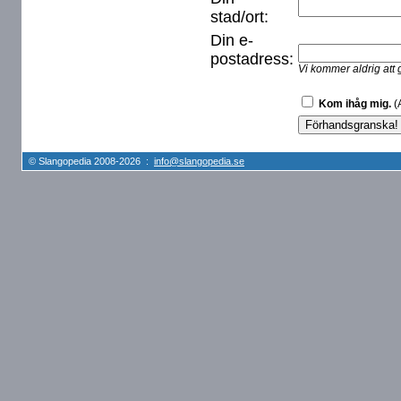
stad/ort:
Din e-
postadress:
Vi kommer aldrig att 
Kom ihåg mig.
(A
© Slangopedia 2008-2026 :
info@slangopedia.se