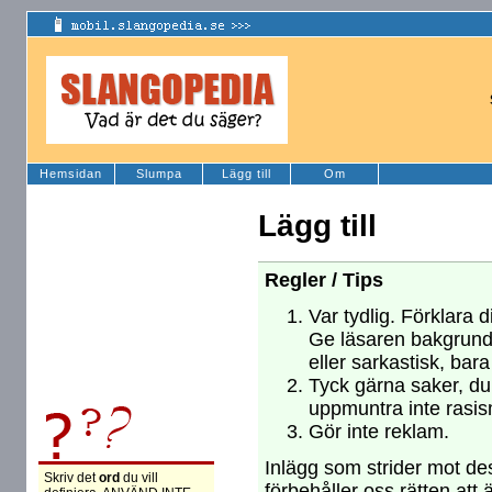
Hemsidan
Slumpa
Lägg till
Om
Lägg till
Regler / Tips
Var tydlig. Förklara d
Ge läsaren bakgrund
eller sarkastisk, bara
Tyck gärna saker, du 
uppmuntra inte rasism
Gör inte reklam.
Inlägg som strider mot des
Skriv det
ord
du vill
förbehåller oss rätten att 