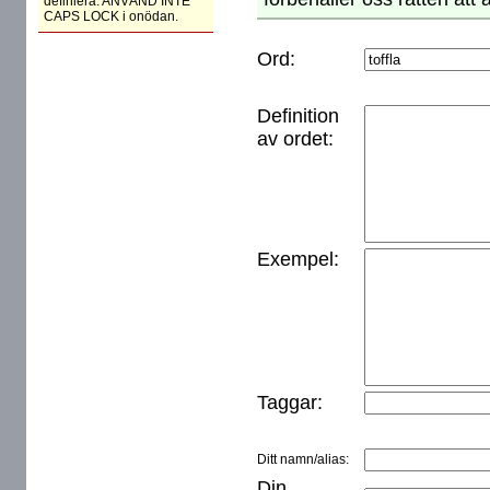
definiera. ANVÄND INTE
CAPS LOCK i onödan.
Ord:
Definition
av ordet:
Exempel:
Taggar:
Ditt namn/alias:
Din