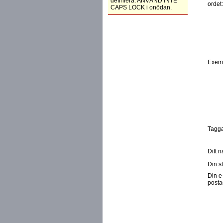
definiera. ANVÄND INTE
ordet
CAPS LOCK i onödan.
Exem
Tagga
Ditt 
Din st
Din e
posta