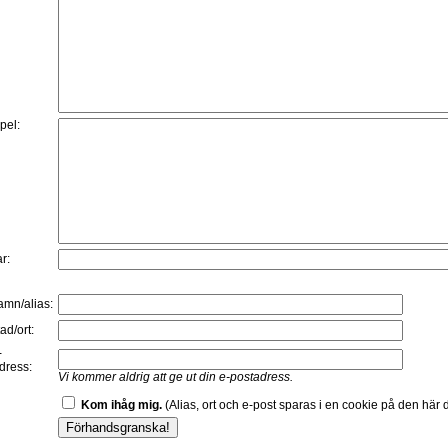
:
pel:
r:
namn/alias:
ad/ort:
-
dress:
Vi kommer aldrig att ge ut din e-postadress.
Kom ihåg mig.
(Alias, ort och e-post sparas i en cookie på den här d