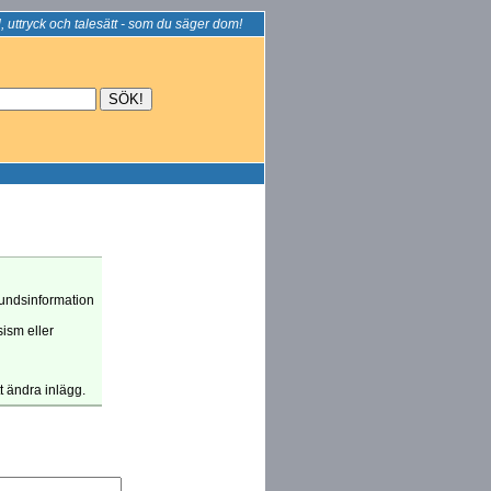
, uttryck och talesätt - som du säger dom!
grundsinformation
sism eller
tt ändra inlägg.