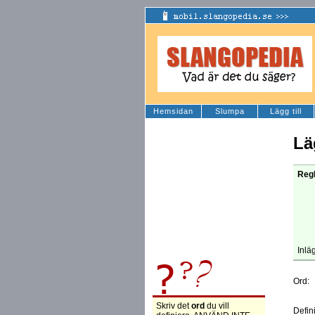
Hemsidan
Slumpa
Lägg till
Lä
Regl
Inlä
Ord:
Skriv det
ord
du vill
Defin