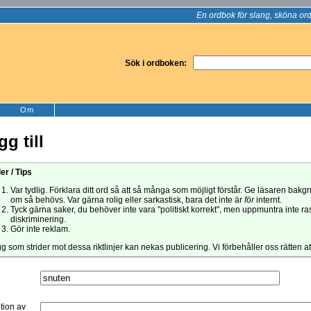
En ordbok för slang, sköna ord
Sök i ordboken:
Om
gg till
er / Tips
Var tydlig. Förklara ditt ord så att så många som möjligt förstår. Ge läsaren bak
om så behövs. Var gärna rolig eller sarkastisk, bara det inte är
för
internt.
Tyck gärna saker, du behöver inte vara "politiskt korrekt", men uppmuntra inte ra
diskriminering.
Gör inte reklam.
gg som strider mot dessa riktlinjer kan nekas publicering. Vi förbehåller oss rätten a
ition av