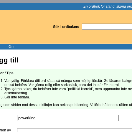
En ordbok för slang, sköna ord
Sök i ordboken:
Om
gg till
er / Tips
Var tydlig. Förklara ditt ord så att så många som möjligt förstår. Ge läsaren bak
om så behövs. Var gärna rolig eller sarkastisk, bara det inte är
för
internt.
Tyck gärna saker, du behöver inte vara "politiskt korrekt", men uppmuntra inte ra
diskriminering.
Gör inte reklam.
gg som strider mot dessa riktlinjer kan nekas publicering. Vi förbehåller oss rätten a
ition av