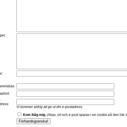
:
pel:
r:
namn/alias:
ad/ort:
-
dress:
Vi kommer aldrig att ge ut din e-postadress.
Kom ihåg mig.
(Alias, ort och e-post sparas i en cookie på den här d