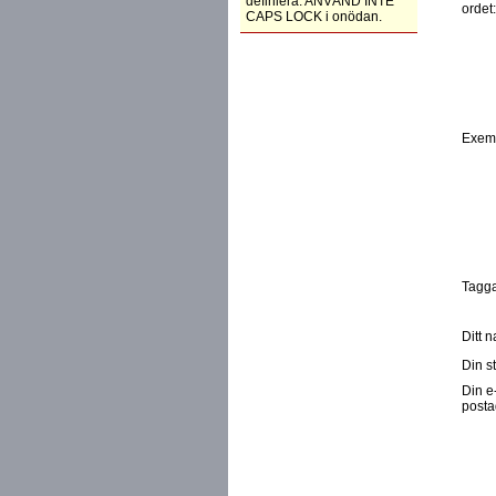
definiera. ANVÄND INTE
ordet
CAPS LOCK i onödan.
Exem
Tagga
Ditt 
Din st
Din e
posta