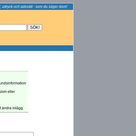
, uttryck och talesätt - som du säger dom!
grundsinformation
sism eller
tt ändra inlägg.