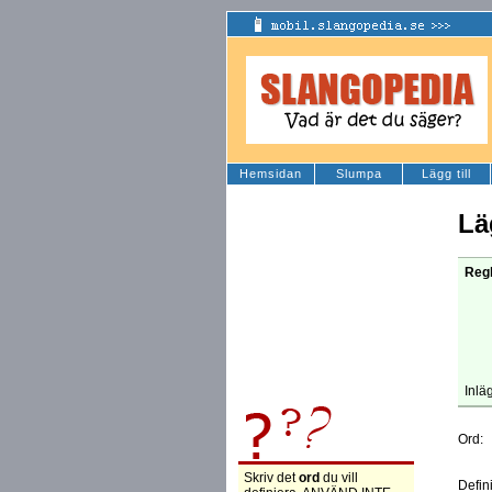
Hemsidan
Slumpa
Lägg till
Lä
Regl
Inlä
Ord:
Skriv det
ord
du vill
Defin