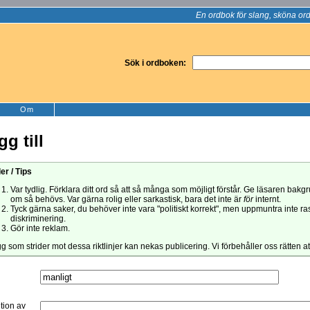
En ordbok för slang, sköna ord
Sök i ordboken:
Om
gg till
er / Tips
Var tydlig. Förklara ditt ord så att så många som möjligt förstår. Ge läsaren bak
om så behövs. Var gärna rolig eller sarkastisk, bara det inte är
för
internt.
Tyck gärna saker, du behöver inte vara "politiskt korrekt", men uppmuntra inte ra
diskriminering.
Gör inte reklam.
gg som strider mot dessa riktlinjer kan nekas publicering. Vi förbehåller oss rätten a
ition av