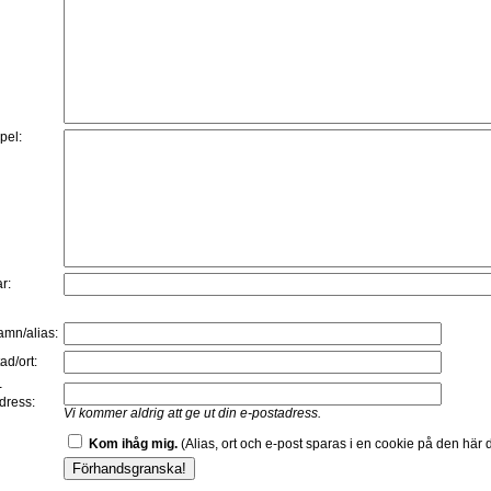
:
pel:
r:
namn/alias:
ad/ort:
-
dress:
Vi kommer aldrig att ge ut din e-postadress.
Kom ihåg mig.
(Alias, ort och e-post sparas i en cookie på den här d