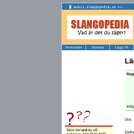
Hemsidan
Slumpa
Lägg till
Lä
Regl
Inlä
Ord:
Skriv det
ord
du vill
Defin