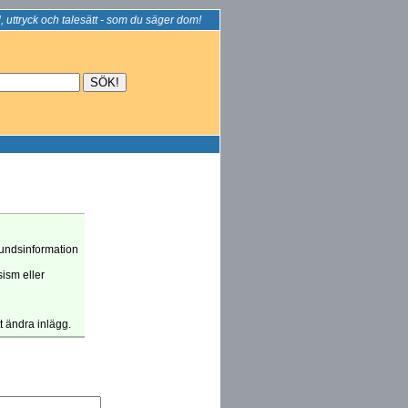
, uttryck och talesätt - som du säger dom!
grundsinformation
sism eller
tt ändra inlägg.