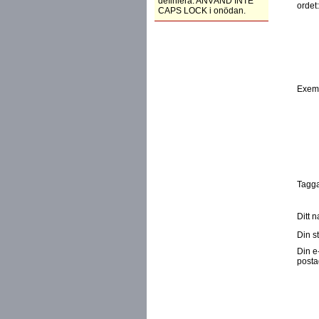
definiera. ANVÄND INTE
ordet
CAPS LOCK i onödan.
Exem
Tagga
Ditt 
Din st
Din e
posta