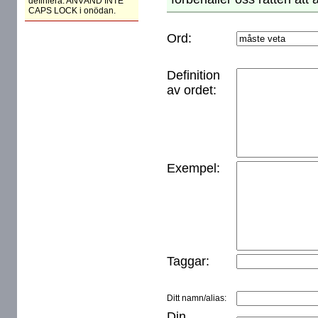
definiera. ANVÄND INTE
CAPS LOCK i onödan.
Ord:
Definition
av ordet:
Exempel:
Taggar:
Ditt namn/alias:
Din