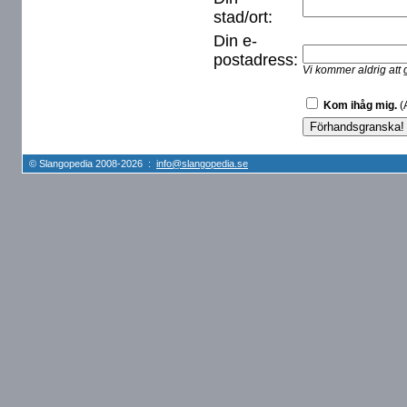
stad/ort:
Din e-
postadress:
Vi kommer aldrig att 
Kom ihåg mig.
(A
© Slangopedia 2008-2026 :
info@slangopedia.se