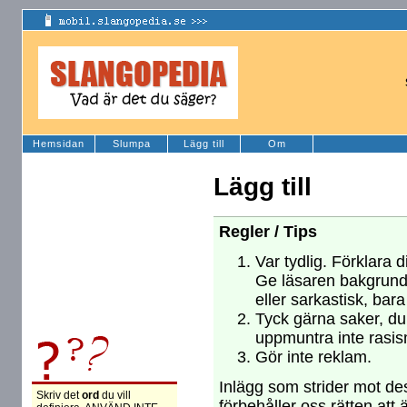
Hemsidan
Slumpa
Lägg till
Om
Lägg till
Regler / Tips
Var tydlig. Förklara d
Ge läsaren bakgrund
eller sarkastisk, bara
Tyck gärna saker, du 
uppmuntra inte rasism
Gör inte reklam.
Inlägg som strider mot des
Skriv det
ord
du vill
förbehåller oss rätten att 