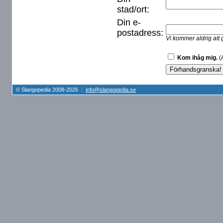
stad/ort:
Din e-
postadress:
Vi kommer aldrig att 
Kom ihåg mig.
(A
© Slangopedia 2008-2026 :
info@slangopedia.se