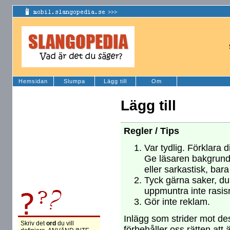
Hemsidan
Slumpa
Lägg till
Om
Lägg till
Regler / Tips
Var tydlig. Förklara d
Ge läsaren bakgrund
eller sarkastisk, bara
Tyck gärna saker, du 
uppmuntra inte rasism
Gör inte reklam.
Inlägg som strider mot des
Skriv det
ord
du vill
förbehåller oss rätten att 