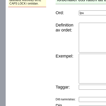
definiera. ANVÄND INTE
CAPS LOCK i onödan.
Ord:
Definition
av ordet:
Exempel:
Taggar:
Ditt namn/alias:
Din