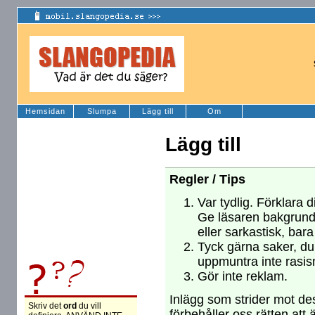
Hemsidan
Slumpa
Lägg till
Om
Lägg till
Regler / Tips
Var tydlig. Förklara d
Ge läsaren bakgrund
eller sarkastisk, bara
Tyck gärna saker, du 
uppmuntra inte rasism
Gör inte reklam.
Inlägg som strider mot des
Skriv det
ord
du vill
förbehåller oss rätten att 