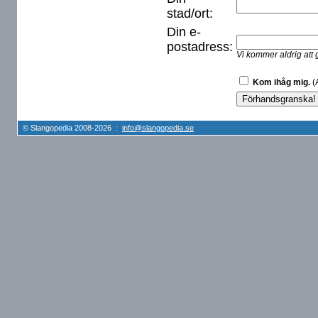
stad/ort:
Din e-
postadress:
Vi kommer aldrig att 
Kom ihåg mig.
(A
© Slangopedia 2008-2026 :
info@slangopedia.se