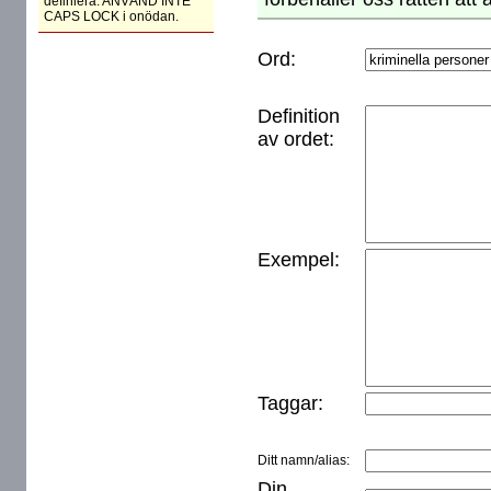
definiera. ANVÄND INTE
CAPS LOCK i onödan.
Ord:
Definition
av ordet:
Exempel:
Taggar:
Ditt namn/alias:
Din