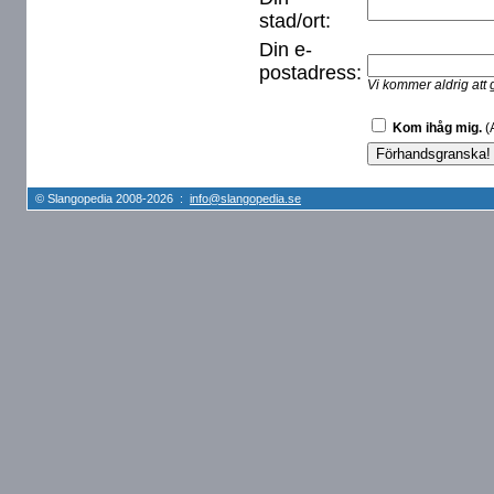
stad/ort:
Din e-
postadress:
Vi kommer aldrig att 
Kom ihåg mig.
(A
© Slangopedia 2008-2026 :
info@slangopedia.se