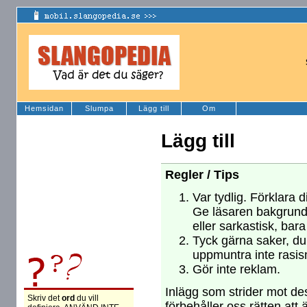
Hemsidan
Slumpa
Lägg till
Om
Lägg till
Regler / Tips
Var tydlig. Förklara d
Ge läsaren bakgrund
eller sarkastisk, bara
Tyck gärna saker, du 
uppmuntra inte rasism
Gör inte reklam.
Inlägg som strider mot des
Skriv det
ord
du vill
förbehåller oss rätten att 