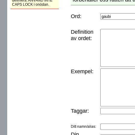
definiera. ANVÄND INTE
CAPS LOCK i onödan.
Ord:
Definition
av ordet:
Exempel:
Taggar:
Ditt namn/alias:
Din