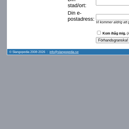
stad/ort:
Din e-
postadress:
Vi kommer aldrig att 
Kom ihåg mig.
(A
© Slangopedia 2008-2026 :
info@slangopedia.se