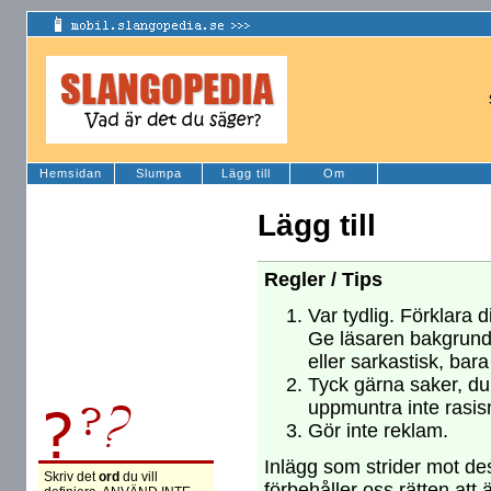
Hemsidan
Slumpa
Lägg till
Om
Lägg till
Regler / Tips
Var tydlig. Förklara d
Ge läsaren bakgrund
eller sarkastisk, bara
Tyck gärna saker, du 
uppmuntra inte rasism
Gör inte reklam.
Inlägg som strider mot des
Skriv det
ord
du vill
förbehåller oss rätten att 