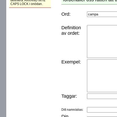
definiera. ANVÄND INTE
CAPS LOCK i onödan.
Ord:
Definition
av ordet:
Exempel:
Taggar:
Ditt namn/alias:
Din