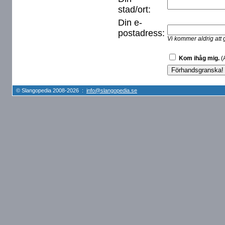
stad/ort:
Din e-
postadress:
Vi kommer aldrig att 
Kom ihåg mig.
(A
© Slangopedia 2008-2026 :
info@slangopedia.se