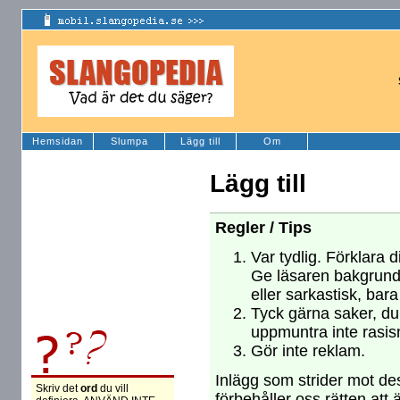
Hemsidan
Slumpa
Lägg till
Om
Lägg till
Regler / Tips
Var tydlig. Förklara d
Ge läsaren bakgrund
eller sarkastisk, bara
Tyck gärna saker, du 
uppmuntra inte rasism
Gör inte reklam.
Inlägg som strider mot des
Skriv det
ord
du vill
förbehåller oss rätten att 