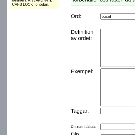
definiera. ANVÄND INTE
CAPS LOCK i onödan.
Ord:
Definition
av ordet:
Exempel:
Taggar:
Ditt namn/alias:
Din