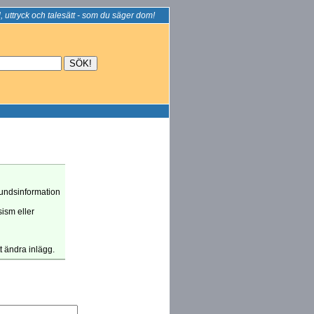
, uttryck och talesätt - som du säger dom!
grundsinformation
sism eller
tt ändra inlägg.