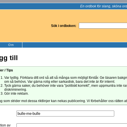
En ordbok för slang, sköna ord
Sök i ordboken:
Om
gg till
er / Tips
Var tydlig. Förklara ditt ord så att så många som möjligt förstår. Ge läsaren bak
om så behövs. Var gärna rolig eller sarkastisk, bara det inte är
för
internt.
Tyck gärna saker, du behöver inte vara "politiskt korrekt", men uppmuntra inte ra
diskriminering.
Gör inte reklam.
gg som strider mot dessa riktlinjer kan nekas publicering. Vi förbehåller oss rätten a
ition av