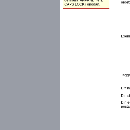
definiera. ANVÄND INTE
ordet
CAPS LOCK i onödan.
Exem
Tagga
Ditt 
Din st
Din e
posta