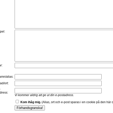
:
pel:
r:
namn/alias:
ad/ort:
-
dress:
Vi kommer aldrig att ge ut din e-postadress.
Kom ihåg mig.
(Alias, ort och e-post sparas i en cookie på den här d