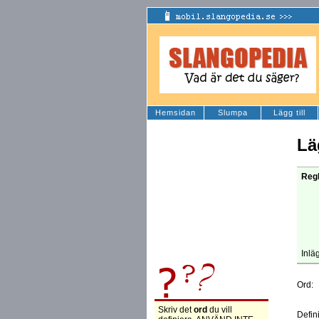
Hemsidan
Slumpa
Lägg till
Lä
Regl
Inlä
Ord:
Skriv det
ord
du vill
Defin