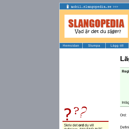
Hemsidan
Slumpa
Lägg till
Lä
Regl
Inlä
Ord:
Skriv det
ord
du vill
Defin