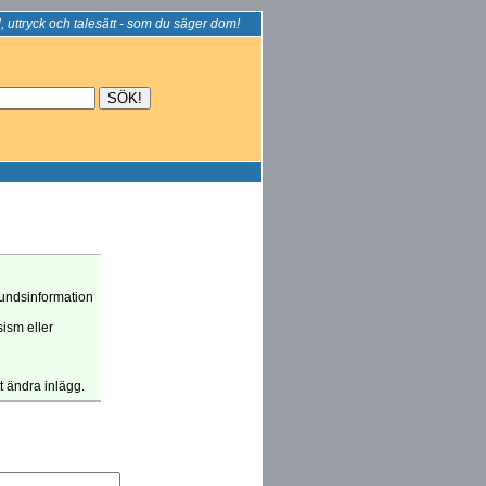
, uttryck och talesätt - som du säger dom!
grundsinformation
sism eller
tt ändra inlägg.