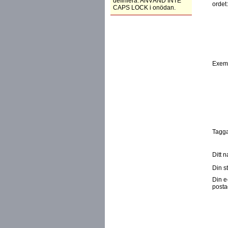
definiera. ANVÄND INTE
ordet
CAPS LOCK i onödan.
Exem
Tagga
Ditt 
Din st
Din e
posta