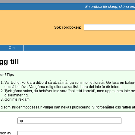
En ordbok för slang, sköna ord
Sök i ordboken:
Om
gg till
er / Tips
Var tydlig. Förklara ditt ord så att så många som möjligt förstår. Ge läsaren bak
om så behövs. Var gärna rolig eller sarkastisk, bara det inte är
för
internt.
Tyck gärna saker, du behöver inte vara "politiskt korrekt", men uppmuntra inte ra
diskriminering.
Gör inte reklam.
gg som strider mot dessa riktlinjer kan nekas publicering. Vi förbehåller oss rätten a
ition av