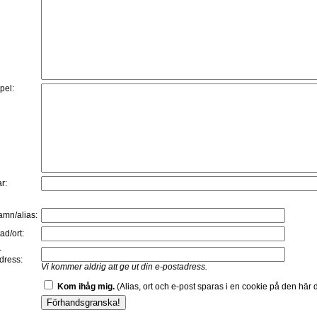
:
pel:
r:
namn/alias:
ad/ort:
-
dress:
Vi kommer aldrig att ge ut din e-postadress.
Kom ihåg mig.
(Alias, ort och e-post sparas i en cookie på den här d